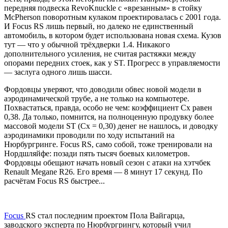
передняя подвеска RevoKnuckle с «врезанным» в стойку
McPherson поворотным кулаком проектировалась с 2001 года.
И Focus RS лишь первый, но далеко не единственный
автомобиль, в котором будет использована новая схема. Кузов
тут — что у обычной трёхдверки 1.4. Никакого
дополнительного усиления, не считая растяжки между
опорами передних стоек, как у ST. Прогресс в управляемости
— заслуга одного лишь шасси.
Фордовцы уверяют, что доводили обвес новой модели в
аэродинамической трубе, а не только на компьютере.
Похвастаться, правда, особо не чем: коэффициент Cx равен
0,38. Да только, помнится, на полноценную продувку более
массовой модели ST (Cx = 0,30) денег не нашлось, и доводку
аэродинамики проводили по ходу испытаний на
Нюрбургринге. Focus RS, само собой, тоже тренировали на
Нордшляйфе: позади пять тысяч боевых километров.
Фордовцы обещают начать новый сезон с атаки на хэтчбек
Renault Megane R26. Его время — 8 минут 17 секунд. По
расчётам Focus RS быстрее...
Focus
RS стал последним проектом Пола Вайгарца,
заводского эксперта по Нюрбургрингу, который учил