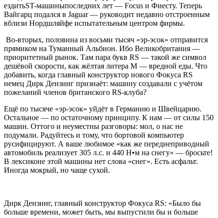
ездить
ST-машины
последних лет — Focus и Фиесту. Теперь
Вайгарц подался в Jaguar — руководит недавно отстроенным
вблизи Нордшляйфе испытательным центром фирмы.
Во-вторых, половина из восьми тысяч «эр-эсок» отправится
прямиком на Туманный Альбион. Ибо Великобритания —
приоритетный рынок. Там пара букв RS — такой же символ
дешёвой скорости, как жёлтая литера M — вредной еды. Что
добавить, когда главный конструктор нового Фокуса RS
немец Дирк Дензинг признаёт: машину создавали с учётом
пожеланий членов британского RS-клуба?
Ещё по тысяче «эр-эсок» уйдёт в Германию и Швейцарию.
Остальное — по остаточному принципу. К нам — от силы 150
машин. Оттого и неуместны разговоры: мол, о нас не
подумали. Радуйтесь и тому, что бортовой компьютер
русифицируют. А ваше любимое «как же переднеприводный
автомобиль реализует 305 л.с. и 440 Н•м на снегу» — бросьте!
В лексиконе этой машины нет слова «снег». Есть асфальт.
Иногда мокрый, но чаще сухой.
Дирк Дензинг, главный конструктор Фокуса RS: «Было бы
больше времени, может быть, мы выпустили бы и больше