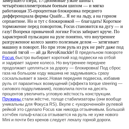
замерзшего озера, 17-дюймовые узкие шины с
четырёхмиллиметровым боевым шипом — и мягко
работающая 35-процентная блокировка переднего
дифференциала фирмы Quaife... Я не на льду, а на горном
серпантине. Но и тут с блокировкой — благодать! Короткое
торможение перед поворотом, Focus становится на дугу — и
газу! Вопреки привычной логике Focus забирает круче. По
характерной пульсации на руле понятно, что внутреннее
разгруженное колесо занято полезным делом — затягивает
машину в поворот. Но при этом руль из рук не рвёт даже под
полной тягой — ай да RevoKnuckle!
В предельном повороте
Focus
быстро выбирает короткий ход подвески на отбой
и задирает заднее колесо. Но внутреннее переднее
продолжает цепляться за дорогу — блокировка! Под сброс
газа на большом ходу машина не задумываясь сразу
соскальзывает в занос.Новая передняя подвеска, избавив
руль от паразитных возмущений (эффекта torque steering —
силового подруливания), позволила почти на десять
процентов увеличить угловую жёсткость конструкции.
Пружины
стали жёстче, толще стабилизаторы (они вообще
уникальны для Фокуса RS). Вкупе с «укороченной» рулевой
рейкой это сделало Focus как никогда отзывчивым. Большой
хэтчбек гольф-класса отзывается на руль не хуже нового
Mini и почти без кренов следует лекалу горной дороги.