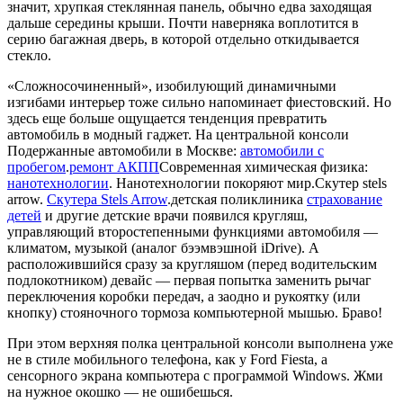
значит, хрупкая стеклянная панель, обычно едва заходящая
дальше середины крыши. Почти наверняка воплотится в
серию багажная дверь, в которой отдельно откидывается
стекло.
«Сложносочиненный», изобилующий динамичными
изгибами интерьер тоже сильно напоминает фиестовский. Но
здесь еще больше ощущается тенденция превратить
автомобиль в модный гаджет. На центральной консоли
Подержанные автомобили в Москве:
автомобили с
пробегом
.
ремонт АКПП
Современная химическая физика:
нанотехнологии
. Нанотехнологии покоряют мир.Скутер stels
arrow.
Скутера Stels Arrow
.детская поликлиника
страхование
детей
и другие детские врачи
появился кругляш,
управляющий второстепенными функциями автомобиля —
климатом, музыкой (аналог бээмвэшной iDrive). А
расположившийся сразу за кругляшом (перед водительским
подлокотником) девайс — первая попытка заменить рычаг
переключения коробки передач, а заодно и рукоятку (или
кнопку) стояночного тормоза компьютерной мышью. Браво!
При этом верхняя полка центральной консоли выполнена уже
не в стиле мобильного телефона, как у Ford Fiesta, а
сенсорного экрана компьютера с программой Windows. Жми
на нужное окошко — не ошибешься.