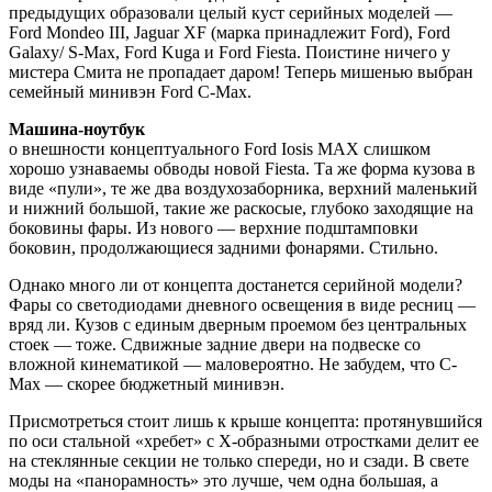
предыдущих образовали целый куст серийных моделей —
Ford Mondeo III, Jaguar XF (марка принадлежит Ford), Ford
Galaxy/ S-Max, Ford Kuga и Ford Fiesta. Поистине ничего у
мистера Смита не пропадает даром! Теперь мишенью выбран
семейный минивэн Ford C-Max.
Машина-ноутбук
о внешности концептуального Ford Iosis MAX слишком
хорошо узнаваемы обводы новой Fiesta. Та же форма кузова в
виде «пули», те же два воздухозаборника, верхний маленький
и нижний большой, такие же раскосые, глубоко заходящие на
боковины фары. Из нового — верхние подштамповки
боковин, продолжающиеся задними фонарями. Стильно.
Однако много ли от концепта достанется серийной модели?
Фары со светодиодами дневного освещения в виде ресниц —
вряд ли. Кузов с единым дверным проемом без центральных
стоек — тоже. Сдвижные задние двери на подвеске со
вложной кинематикой — маловероятно. Не забудем, что C-
Max — скорее бюджетный минивэн.
Присмотреться стоит лишь к крыше концепта: протянувшийся
по оси стальной «хребет» с Х-образными отростками делит ее
на стеклянные секции не только спереди, но и сзади. В свете
моды на «панорамность» это лучше, чем одна большая, а