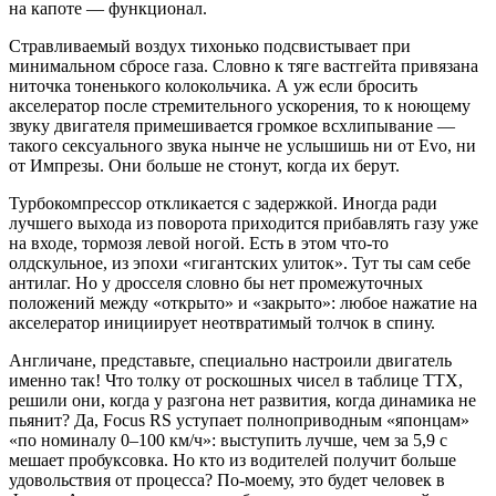
на капоте — функционал.
Стравливаемый воздух тихонько подсвистывает при
минимальном сбросе газа. Словно к тяге вастгейта привязана
ниточка тоненького колокольчика. А уж если бросить
акселератор после стремительного ускорения, то к ноющему
звуку двигателя примешивается громкое всхлипывание —
такого сексуального звука нынче не услышишь ни от Evo, ни
от Импрезы. Они больше не стонут, когда их берут.
Турбокомпрессор откликается с задержкой. Иногда ради
лучшего выхода из поворота приходится прибавлять газу уже
на входе, тормозя левой ногой. Есть в этом что-то
олдскульное, из эпохи «гигантских улиток». Тут ты сам себе
антилаг. Но у дросселя словно бы нет промежуточных
положений между «открыто» и «закрыто»: любое нажатие на
акселератор инициирует неотвратимый толчок в спину.
Англичане, представьте, специально настроили двигатель
именно так! Что толку от роскошных чисел в таблице ТТХ,
решили они, когда у разгона нет развития, когда динамика не
пьянит? Да, Focus RS уступает полноприводным «японцам»
«по номиналу 0–100 км/ч»: выступить лучше, чем за 5,9 с
мешает пробуксовка. Но кто из водителей получит больше
удовольствия от процесса? По-моему, это будет человек в