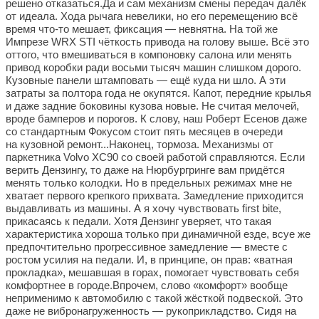
решено отказаться.Да и сам механизм смены передач далёк
от идеала. Хода рычага невелики, но его перемещению всё
время что-то мешает, фиксация — невнятна. На той же
Импрезе WRX STI чёткость привода на голову выше. Всё это
оттого, что вмешиваться в компоновку салона или менять
привод коробки ради восьми тысяч машин слишком дорого.
Кузовные панели штамповать — ещё куда ни шло. А эти
затраты за полтора года не окупятся.
Капот, передние крылья
и даже задние боковины кузова новые. Не считая мелочей,
вроде бамперов и порогов. К слову, наш Роберт Есенов даже
со стандартным Фокусом стоит пять месяцев в очереди
на кузовной ремонт...Наконец, тормоза. Механизмы от
паркетника Volvo XC90 со своей работой справляются. Если
верить Дензингу, то даже на Нюрбургринге вам придётся
менять только колодки. Но в предельных режимах мне не
хватает первого крепкого прихвата. Замедление приходится
выдавливать из машины. А я хочу чувствовать first bite,
прикасаясь к педали. Хотя Дензинг уверяет, что такая
характеристика хороша только при динамичной езде, всуе же
предпочтительно прогрессивное замедление — вместе с
ростом усилия на педали. И, в принципе, он прав: «ватная
прокладка», мешавшая в горах, помогает чувствовать себя
комфортнее в городе.Впрочем, слово «комфорт» вообще
неприменимо к автомобилю с такой жёсткой подвеской. Это
даже не вибронагруженность — рукоприкладство. Сидя на