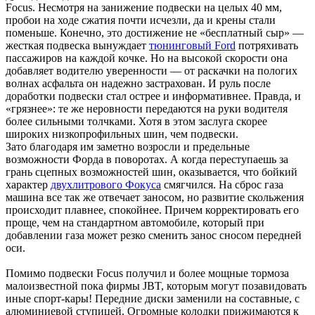
Focus. Несмотря на занижение подвески на целых 40 мм,
пробои на ходе сжатия почти исчезли, да и крены стали
поменьше. Конечно, это достижение не «бесплатный сыр» —
жесткая подвеска вынуждает
тюнинговый Ford
потряхивать
пассажиров на каждой кочке. Но на высокой скорости она
добавляет водителю уверенности — от раскачки на пологих
волнах асфальта он надежно застрахован. И руль после
доработки подвески стал острее и информативнее. Правда, и
«грязнее»: те же неровности передаются на руки водителя
более сильными толчками. Хотя в этом заслуга скорее
широких низкопрофильных шин, чем подвески.
Зато благодаря им заметно возросли и предельные
возможности Форда в поворотах. А когда переступаешь за
грань сцепных возможностей шин, оказывается, что бойкий
характер
двухлитрового Фокуса
смягчился. На сброс газа
машина все так же отвечает заносом, но развитие скольжения
происходит плавнее, спокойнее. Причем корректировать его
проще, чем на стандартном автомобиле, который при
добавлении газа может резко сменить занос сносом передней
оси.
Помимо подвески Focus получил и более мощные тормоза
малоизвестной пока фирмы JBT, которым могут позавидовать
иные спорт-кары! Передние диски заменили на составные, с
алюминиевой ступицей. Огромные колодки прижимаются к