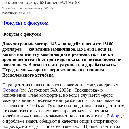
топливного бака, л62ТопливоАИ-95–98
*В скобках для зимних шин 205/50 R17
Источник: DRIVE.RU
Фокусы с фокусом
Фокусы с фокусом
Двухлитровый мотор, 145 «лошадей» и цена от 15160
долларов — сочетание заманчивое. Но Ford Focus II,
воплотивший эту комбинацию в реальность, с точки
зрения ценителя быстрой езды оказался автомобилем не
идеальным. В нем есть что улучшать и дорабатывать.
Перед нами — одна из первых попыток тюнинга
Всеволожского хэтчбека.
Пара цитат из нашего первого знакомства с двухлитровым
Фордом
(см. Автоспорт №9, 2005): «Трехдверка» в
исполнении Trend комфортна, но когда случается «форс-
мажор» в виде «гребенки» или разбитого асфальта, даже на
разрешенных 100 км/ч буханье из-под днища возвещает о том,
что амортизаторы перестают справляться с гашением
колебаний — подвеску замыкает на ограничители... В
Форде
о проблеме знают, обещают в качестве опции спортивную
подвеску, но когда — пока не известно». Прошел почти год,