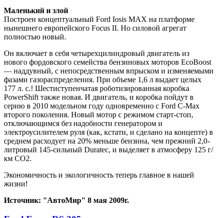
Маленький и злой
Построен концептуальный Ford Iosis MAX на платформе
нынешнего европейского Focus II. Но силовой агрегат
полностью новый.
Он включает в себя четырехцилиндровый двигатель из
нового фордовского семейства бензиновых моторов EcoBoost
— наддувный, с непосредственным впрыском и изменяемыми
фазами газораспределения. При объеме 1,6 л выдает целых
177 л. с.! Шестиступенчатая роботизированная коробка
PowerShift также новая. И двигатель, и коробка пойдут в
серию в 2010 модельном году одновременно с Ford C-Max
второго поколения. Новый мотор с режимом старт-стоп,
отключающимся без надобности генератором и
электроусилителем руля (как, кстати, и сделано на концепте) в
среднем расходует на 20% меньше бензина, чем прежний 2,0-
литровый 145-сильный Duratec, и выделяет в атмосферу 125 г/
км СО2.
Экономичность и экологичность теперь главное в нашей
жизни!
Источник: "АвтоМир" 8 мая 2009г.