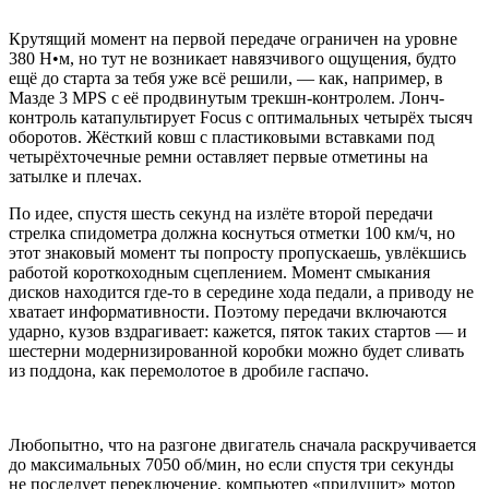
Крутящий момент на первой передаче ограничен на уровне
380 Н•м, но тут не возникает навязчивого ощущения, будто
ещё до старта за тебя уже всё решили, — как, например, в
Мазде 3 MPS с её продвинутым трекшн-контролем. Лонч-
контроль катапультирует Focus с оптимальных четырёх тысяч
оборотов. Жёсткий ковш с пластиковыми вставками под
четырёхточечные ремни оставляет первые отметины на
затылке и плечах.
По идее, спустя шесть секунд на излёте второй передачи
стрелка спидометра должна коснуться отметки 100 км/ч, но
этот знаковый момент ты попросту пропускаешь, увлёкшись
работой короткоходным сцеплением. Момент смыкания
дисков находится где-то в середине хода педали, а приводу не
хватает информативности. Поэтому передачи включаются
ударно, кузов вздрагивает: кажется, пяток таких стартов — и
шестерни модернизированной коробки можно будет сливать
из поддона, как перемолотое в дробиле гаспачо.
Любопытно, что на разгоне двигатель сначала раскручивается
до максимальных 7050 об/мин, но если спустя три секунды
не последует переключение, компьютер «придушит» мотор