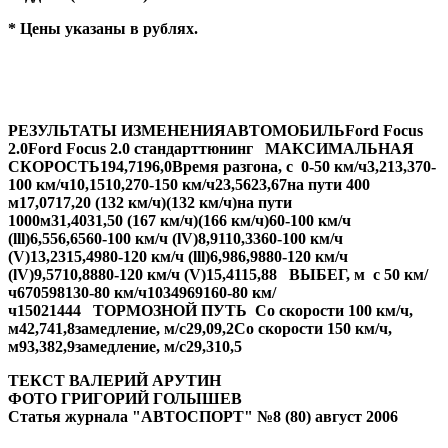
* Цены указаны в рублях.
РЕЗУЛЬТАТЫ ИЗМЕНЕНИЯ
АВТОМОБИЛЬ
Ford Focus
2.0
Ford Focus 2.0
стандарт
тюнинг
МАКСИМАЛЬНАЯ
СКОРОСТЬ
194,7
196,0
Время разгона, с
0-50 км/ч
3,21
3,37
0-
100 км/ч
10,15
10,27
0-150 км/ч
23,56
23,67
на пути 400
м
17,07
17,20
(132 км/ч)
(132 км/ч)
на пути
1000м
31,40
31,50
(167 км/ч)
(166 км/ч)
60-100 км/ч
(lll)
6,55
6,65
60-100 км/ч (lV)
8,91
10,33
60-100 км/ч
(V)
13,23
15,49
80-120 км/ч (lll)
6,98
6,98
80-120 км/ч
(lV)
9,57
10,88
80-120 км/ч (V)
15,41
15,88
ВЫБЕГ, м
с 50 км/
ч
670
598
130-80 км/ч
1034
969
160-80 км/
ч
1502
1444
ТОРМОЗНОЙ ПУТЬ
Со скорости 100 км/ч,
м
42,7
41,8
замедление, м/с2
9,0
9,2
Со скорости 150 км/ч,
м
93,3
82,9
замедление, м/с2
9,3
10,5
ТЕКСТ ВАЛЕРИЙ АРУТИН
ФОТО ГРИГОРИЙ ГОЛЫШЕВ
Статья журнала "АВТОСПОРТ" №8 (80) август 2006