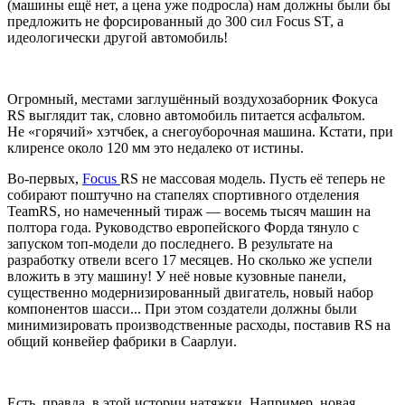
(машины ещё нет, а цена уже подросла) нам должны были бы
предложить не форсированный до 300 сил Focus ST, а
идеологически другой автомобиль!
Огромный, местами заглушённый воздухозаборник Фокуса
RS выглядит так, словно автомобиль питается асфальтом.
Не «горячий» хэтчбек, а снегоуборочная машина. Кстати, при
клиренсе около 120 мм это недалеко от истины.
Во-первых,
Focus
RS не массовая модель. Пусть её теперь не
собирают поштучно на стапелях спортивного отделения
TeamRS, но намеченный тираж — восемь тысяч машин на
полтора года. Руководство европейского Форда тянуло с
запуском топ-модели до последнего. В результате на
разработку отвели всего 17 месяцев. Но сколько же успели
вложить в эту машину! У неё новые кузовные панели,
существенно модернизированный двигатель, новый набор
компонентов шасси... При этом создатели должны были
минимизировать производственные расходы, поставив RS на
общий конвейер фабрики в Саарлуи.
Есть, правда, в этой истории натяжки. Например, новая