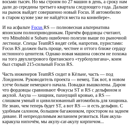
восьми тысяч. Но мы строим по 27 машин в день, а сроку нам
дали до середины третьего квартала следующего года. Дальше
на рынок выйдет совершенно новый Focus. И автомобилю
в старом кузове уже не найдётся места на конвейере».
И на асфальте
Focus
RS — полновесная альтернатива
японским полноприводникам. Причём фордовцы считают,
что Mitsubishi и Subaru ошибочно полезли выше по рыночной
лестнице. Спецы TeamRS видят себя, напротив, пуристами:
Focus RS должен быть проще, честнее и оттого ближе сердцу
истинного ценителя. Однако новая машина совсем не похожа
на того двухлитрового британского «турбохулигана», коим
был старый 215-сильный Focus RS.
Часть инженеров TeamRS сидит в Кёльне, часть — под
Лондоном. Руководитель проекта — немец. Так вот, в новом
хэтче больше немецкого начала. Повадки вышколены. Даром
что фордовцы сравнивают Фокусы ST и RS с дельфином и
акулой. Акула — хищник, пахнущий кровью, а RS —
слишком умный и цивилизованный автомобиль для хищника.
Не знаю, чем теперь будет ST, а вот RS — и есть дельфин. С
удобным салоном, большим багажником, простором на заднем
диване. И непреодолимым желанием резвиться. Нам акула-
каракула нипочём, мы акулу-car-акулу кирпичом...