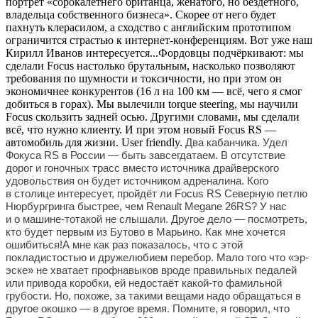
портрет «сорокалетнего британца, женатого, но бездетного,
владельца собственного бизнеса». Скорее от него будет
пахнуть клерасилом, а сходство с английским прототипом
ограничится страстью к интернет-конференциям. Вот уже наш
Кирилл Иванов интересуется...Фордовцы подчёркивают: мы
сделали Focus настолько брутальным, насколько позволяют
требования по шумности и токсичности, но при этом он
экономичнее конкурентов (16 л на 100 км — всё, чего я смог
добиться в горах). Мы вылечили torque steering, мы научили
Focus скользить задней осью. Другими словами, мы сделали
всё, что нужно клиенту. И при этом новый Focus RS —
автомобиль для жизни. User friendly.
Два кабанчика. Удел
Фокуса RS в России — быть завсегдатаем. В отсутствие
дорог и гоночных трасс вместо источника драйверского
удовольствия он будет источником адреналина. Кого
в столице интересует, пройдёт ли Focus RS Северную петлю
Нюрбургринга быстрее, чем Renault Megane 26RS? У нас
и о машине-то
такой не слышали. Другое дело — посмотреть,
кто будет первым из Бутово в Марьино. Как мне хочется
ошибиться!А мне как раз показалось, что с этой
покладистостью и дружелюбием перебор. Мало того что «эр-
эске» не хватает профнавыков вроде правильных педалей
или привода коробки, ей недостаёт какой-то фамильной
грубости. Но, похоже, за такими вещами надо обращаться в
другое окошко — в другое время. Помните, я говорил, что