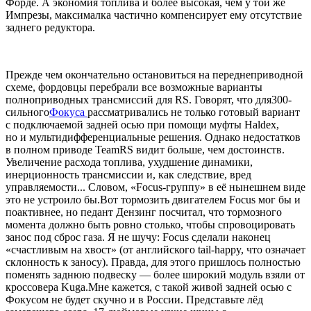
Форде. А экономия топлива и более высокая, чем у той же
Импрезы, максималка частично компенсирует ему отсутствие
заднего редуктора.
Прежде чем окончательно остановиться на переднеприводной
схеме, фордовцы перебрали все возможные варианты
полноприводных трансмиссий для RS. Говорят, что для300-
сильного
Фокуса
рассматривались не только готовый вариант
с подключаемой задней осью при помощи муфты Haldex,
но и мультидифференциальные решения. Однако недостатков
в полном приводе TeamRS видит больше, чем достоинств.
Увеличение расхода топлива, ухудшение динамики,
инерционность трансмиссии и, как следствие, вред
управляемости... Словом, «Focus-группу» в её нынешнем виде
это не устроило бы.Вот тормозить двигателем Focus мог бы и
поактивнее, но педант Дензинг посчитал, что тормозного
момента должно быть ровно столько, чтобы спровоцировать
занос под сброс газа. Я не шучу: Focus сделали наконец
«счастливым на хвост» (от английского tail-happy, что означает
склонность к заносу). Правда, для этого пришлось полностью
поменять заднюю подвеску — более широкий модуль взяли от
кроссовера Kuga.Мне кажется, с такой живой задней осью с
Фокусом не будет скучно и в России. Представьте лёд