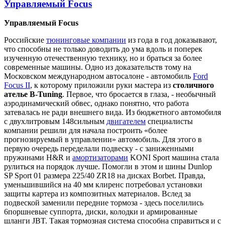
Управляемый Focus
Управляемый Focus
Российские
тюнинговые компании
из года в год доказывают,
что способны не только доводить до ума вдоль и поперек
изученную отечественную технику, но и браться за более
современные машины. Одно из доказательств тому на
Московском международном автосалоне - автомобиль
Ford
Focus II
, к которому приложили руки мастера из
столичного
ателье B-Tuning
. Первое, что бросается в глаза, - необычный
аэродинамический обвес, однако понятно, что работа
затевалась не ради внешнего вида. Из бюджетного автомобиля
с двухлитровым 148сильным
двигателем
специалисты
компании решили для начала построить «более
прогнозируемый в управлении» автомобиль. Для этого в
первую очередь переделали подвеску - с заниженными
пружинами H&R и
амортизаторами
KONI Sport машина стала
рулиться на порядок лучше. Помогли в этом и шины Dunlop
SP Sport 01 размера 225/40 ZR18 на дисках Borbet. Правда,
уменьшившийся на 40 мм клиренс потребовал установки
защиты картера из композитных материалов. Вслед за
подвеской заменили передние тормоза - здесь поселились
6поршневые суппорта, диски, колодки и армированные
шланги JBT. Такая тормозная система способна справиться и с