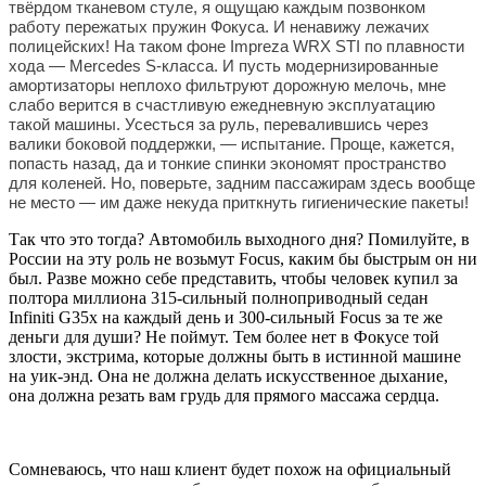
твёрдом тканевом стуле, я ощущаю каждым позвонком
работу пережатых пружин Фокуса. И ненавижу лежачих
полицейских! На таком фоне Impreza WRX STI по плавности
хода — Mercedes S-класса. И пусть модернизированные
амортизаторы неплохо фильтруют дорожную мелочь, мне
слабо верится в счастливую ежедневную эксплуатацию
такой машины.
Усесться за руль, перевалившись через
валики боковой поддержки, — испытание. Проще, кажется,
попасть назад, да и тонкие спинки экономят пространство
для коленей. Но, поверьте, задним пассажирам здесь вообще
не место — им даже некуда приткнуть гигиенические пакеты!
Так что это тогда? Автомобиль выходного дня? Помилуйте, в
России на эту роль не возьмут Focus, каким бы быстрым он ни
был. Разве можно себе представить, чтобы человек купил за
полтора миллиона 315-сильный полноприводный седан
Infiniti G35x на каждый день и 300-сильный Focus за те же
деньги для души? Не поймут. Тем более нет в Фокусе той
злости, экстрима, которые должны быть в истинной машине
на уик-энд. Она не должна делать искусственное дыхание,
она должна резать вам грудь для прямого массажа сердца.
Сомневаюсь, что наш клиент будет похож на официальный