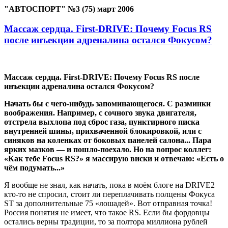
"АВТОСПОРТ" №3 (75) март 2006
Массаж сердца. First-DRIVE: Почему Focus RS
после инъекции адреналина остался Фокусом?
Массаж сердца. First-DRIVE: Почему Focus RS после
инъекции адреналина остался Фокусом?
Начать бы с чего-нибудь запоминающегося. С разминки
воображения. Например, с сочного звука двигателя,
отстрела выхлопа под сброс газа, пунктирного писка
внутренней шины, прихваченной блокировкой, или с
синяков на коленках от боковых панелей салона... Пара
ярких мазков — и пошло-поехало. Но на вопрос коллег:
«Как тебе Focus RS?» я массирую виски и отвечаю: «Есть о
чём подумать...»
Я вообще не знал, как начать, пока в моём блоге на DRIVE2
кто-то не спросил, стоит ли переплачивать полцены Фокуса
ST за дополнительные 75 «лошадей». Вот отправная точка!
Россия понятия не имеет, что такое RS. Если бы фордовцы
остались верны традиции, то за полтора миллиона рублей