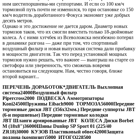
ним шестипоршневы-ми суппортами. И если со 100 км/ч
тормозной путь почти не изменился, то при остановке со 150
км/ч водитель доработанного Фокуса экономит уже добрых
десять метров.
Однако и это достижение не дается даром. Диаметр новых
тормозов таков, что их смогли вместить только 18-дюймовые
колеса. А с ними хэтчбек из Всеволожска неизбежно потерял
в динамике разгона — даже при том, что спортивный
воздушный фильтр и новая выпускная система дали прибавку
в мощности двигателя. Так что перед установкой мощных
тормозов нужно решать, что важнее — выигрыш на старте со
светофора или уверенность, что сможешь вовремя
остановиться на следующем. Нам, честно говоря, ближе
второй вариант...
ПЕРЕЧЕНЬ ДОРАБОТОК*
ДВИГАТЕЛЬ
Выхлопная
система
24000
Воздушный фильтр
Pipercross
2000
ПОДВЕСКА
Аммотризаторы
Koni
24500
Пружины Eibach
9000
ТОРМОЗА
56000
Передние
тормозные диски JBT (356x32мм.)
Передние суппорты JBT
(6-и поршневые)
Передние тормозные колодки
JBT
Шланги армированные JBT
КОЛЕСА
Диски Borbet
M (18x8")
36000
Шины Dunlop SP Sport 01 (225/40
ZR18)
30000
КУЗОВ
Пластиковый обвес
42000
Защита
поддона (композит)
5000
ИТОГО
228500