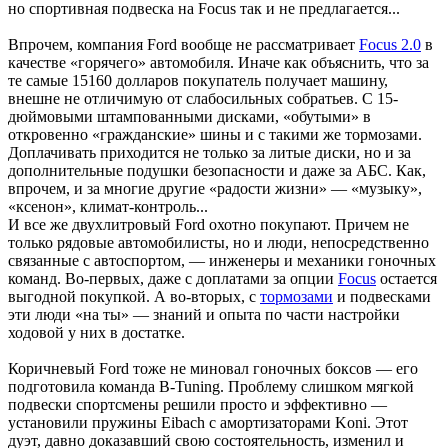
но спортивная подвеска на Focus так и не предлагается...
Впрочем, компания Ford вообще не рассматривает
Focus 2.0
в
качестве «горячего» автомобиля. Иначе как объяснить, что за
те самые 15160 долларов покупатель получает машину,
внешне не отличимую от слабосильных собратьев. С 15-
дюймовыми штампованными дисками, «обутыми» в
откровенно «гражданские» шины и с такими же тормозами.
Доплачивать приходится не только за литые диски, но и за
дополнительные подушки безопасности и даже за АБС. Как,
впрочем, и за многие другие «радости жизни» — «музыку»,
«ксенон», климат-контроль...
И все же двухлитровый Ford охотно покупают. Причем не
только рядовые автомобилисты, но и люди, непосредственно
связанные с автоспортом, — инженеры и механики гоночных
команд. Во-первых, даже с доплатами за опции
Focus
остается
выгодной покупкой. А во-вторых, с
тормозами
и подвесками
эти люди «на ты» — знаний и опыта по части настройки
ходовой у них в достатке.
Коричневый Ford тоже не миновал гоночных боксов — его
подготовила команда В-Tuning. Проблему слишком мягкой
подвески спортсмены решили просто и эффективно —
установили пружины Eibach с амортизаторами Koni. Этот
дуэт, давно доказавший свою состоятельность, изменил и