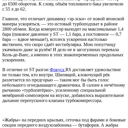
до 6500 оборотов. К слову, объём топливного бака увеличили
с 55 л до 62.
Главное, что отличает динамику «эр-эски» от новой японской
манеры ускоряться, — это истовый турбоподхват в районе
2800 об/мин. Когда компрессор выходит на максимальные 1,4
бара (пиковое давление у ST — 1,1 бара, а постоянное — 0,7
бара — вдвое меньше!), всплеск ускорения настолько
явственен, что скоро сдаёт вестибулярка. Мою попутчицу
укачивало даже за рулём! И дело не в загогулинах перевала
Коль-де-Ванc, а именно в этих знакопеременных продольных
ускорениях.
В отличие от ST разгон
Фокуса
RS доставляет удовольствие
не только тем, кто внутри. Шипящий, клокочущий рёв
разлетается по предгорью — таким мог бы быть голос
небольшого огнедышащего дракончика. В салоне к нечётному
рычанию «турбопятёрки», усиленному специальной
мембраной-симпозером на впуске, добавилось выразительное
дыхание перепускного клапана турбокомпрессора.
«Жабры» на передних крыльях, сеточка под фарами и боковые
секции переднего воздухозабоника — бутафория. А жабры