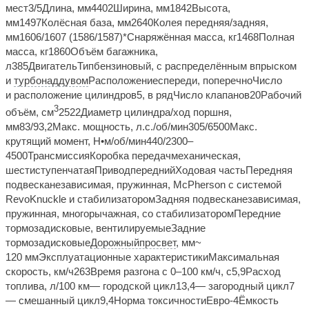
мест3/5Длина, мм4402Ширина, мм1842Высота,
мм1497Колёсная база, мм2640Колея передняя/задняя,
мм1606/1607 (1586/1587)*Снаряжённая масса, кг1468Полная
масса, кг1860Объём багажника,
л385ДвигательТипбензиновый, с распределённым впрыском
и
турбонаддувом
Расположениеспереди, поперечноЧисло
и расположение цилиндров5, в рядЧисло клапанов20Рабочий
3
объём, см
2522Диаметр цилиндра/ход поршня,
мм83/93,2Макс. мощность, л.с./об/мин305/6500Макс.
крутящий момент, Н•м/об/мин440/2300–
4500ТрансмиссияКоробка передачмеханическая,
шестиступенчатаяПриводпереднийХодовая частьПередняя
подвесканезависимая, пружинная, McPherson с системой
RevoKnuckle и стабилизаторомЗадняя подвесканезависимая,
пружинная, многорычажная, со стабилизаторомПередние
тормозадисковые, вентилируемыеЗадние
тормозадисковые
Дорожный
просвет
, мм~
120 ммЭксплуатационные характеристикиМаксимальная
скорость, км/ч263Время разгона с 0–100 км/ч, с5,9Расход
топлива, л/100 км— городской цикл13,4— загородный цикл7
— смешанный цикл9,4Норма токсичностиЕвро-4Ёмкость