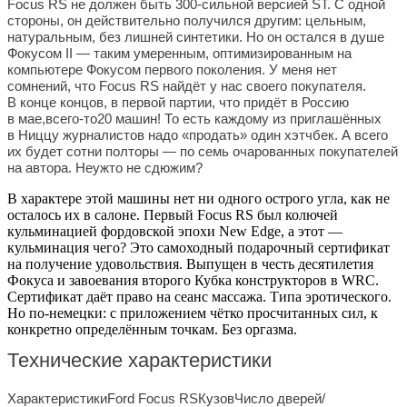
Focus RS не должен быть 300-сильной версией ST. С одной
стороны, он действительно получился другим: цельным,
натуральным, без лишней синтетики. Но он остался в душе
Фокусом II — таким умеренным, оптимизированным на
компьютере Фокусом первого поколения.
У меня нет
сомнений, что Focus RS найдёт у нас своего покупателя.
В конце концов, в первой партии, что придёт в Россию
в мае,
всего-то
20 машин! То есть каждому из приглашённых
в Ниццу журналистов надо «продать» один хэтчбек. А всего
их будет сотни полторы — по семь очарованных покупателей
на автора. Неужто не сдюжим?
В характере этой машины нет ни одного острого угла, как не
осталось их в салоне. Первый Focus RS был колючей
кульминацией фордовской эпохи New Edge, а этот —
кульминация чего? Это самоходный подарочный сертификат
на получение удовольствия. Выпущен в честь десятилетия
Фокуса и завоевания второго Кубка конструкторов в WRC.
Сертификат даёт право на сеанс массажа. Типа эротического.
Но по-немецки: с приложением чётко просчитанных сил, к
конкретно определённым точкам. Без оргазма.
Технические характеристики
ХарактеристикиFord Focus RSКузовЧисло дверей/