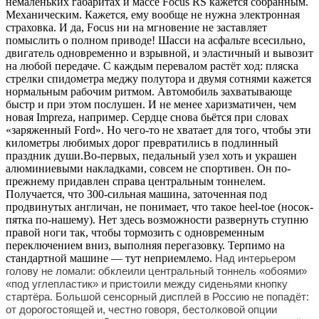
немаленьких габаритах и массе Focus RS кажется собранным.
Механическим. Кажется, ему вообще не нужна электронная
страховка. И да, Focus ни на мгновение не заставляет
помыслить о полном приводе! Шасси на асфальте всесильно,
двигатель одновременно и взрывной, и эластичный и вывозит
на любой передаче. С каждым перевалом растёт ход: пляска
стрелки спидометра меджу полутора и двумя сотнями кажется
нормальным рабочим ритмом. Автомобиль захватывающе
быстр и при этом послушен. И не менее харизматичен, чем
новая Impreza, например. Сердце снова бьётся при словах
«заряженный Ford». Но чего-то не хватает для того, чтобы эти
километры любимых дорог превратились в подлинный
праздник души.Во-первых, педальный узел хоть и украшен
алюминиевыми накладками, совсем не спортивен. Он по-
прежнему придавлен справа центральным тоннелем.
Получается, что 300-сильная машина, заточенная под
продвинутых англичан, не понимает, что такое heel-toe (носок-
пятка по-нашему). Нет здесь возможности развернуть ступню
правой ноги так, чтобы тормозить с одновременным
переключением вниз, выполняя перегазовку. Терпимо на
стандартной машине — тут неприемлемо.
Над интерьером
голову не ломали: обклеили центральный тоннель «обоями»
«под углепластик» и пристоили между сиденьями кнопку
стартёра. Большой сенсорный дисплей в Россию не попадёт:
от дорогостоящей и, честно говоря, бестолковой опции