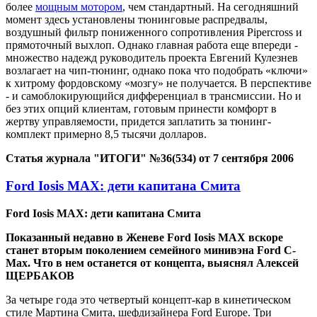
более
мощным мотором
, чем стандартный. На сегодняшний
момент здесь установлены тюнинговые распредвалы,
воздушный фильтр пониженного сопротивления Pipercross и
прямоточный выхлоп. Однако главная работа еще впереди -
множество надежд руководитель проекта Евгений Кулезнев
возлагает на чип-тюнинг, однако пока что подобрать «ключи»
к хитрому фордовскому «мозгу» не получается. В перспективе
- и самоблокирующийся дифференциал в трансмиссии. Но и
без этих опций клиентам, готовым принести комфорт в
жертву управляемости, придется заплатить за тюнинг-
комплект примерно 8,5 тысячи долларов.
Статья журнала "ИТОГИ" №36(534) от 7 сентября 2006
Ford Iosis MAX: дети капитана Смита
Ford Iosis MAX: дети капитана Смита
Показанный недавно в Женеве Ford Iosis MAX вскоре
станет вторым поколением семейного минивэна Ford C-
Max. Что в нем останется от концепта, выяснял Алексей
ЩЕРБАКОВ
За четыре года это четвертый концепт-кар в кинетическом
стиле Мартина Смита, шефдизайнера Ford Europe. Три