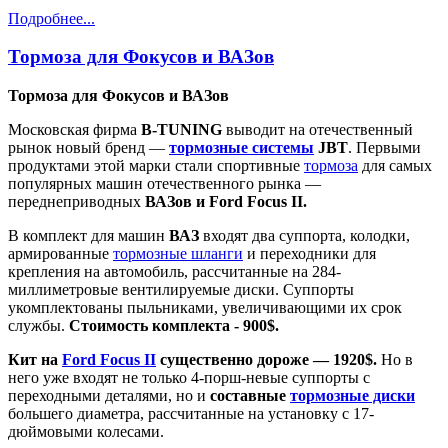
Подробнее...
Тормоза для Фокусов и ВАЗов
Тормоза для Фокусов и ВАЗов
Московская фирма
B-TUNING
выводит на отечественный
рынок новый бренд —
тормозные системы
JBT
. Первыми
продуктами этой марки стали спортивные
тормоза
для самых
популярных машин отечественного рынка —
переднеприводных
ВАЗов и Ford Focus II.
В комплект для машин
ВАЗ
входят два суппорта, колодки,
армированные
тормозные шланги
и переходники для
крепления на автомобиль, рассчитанные на 284-
миллиметровые вентилируемые диски. Суппорты
укомплектованы пыльниками, увеличивающими их срок
службы.
Стоимость комплекта - 900$.
Кит на
Ford Focus II
существенно дороже — 1920$.
Но в
него уже входят не только 4-порш-невые суппорты с
переходными деталями, но и
составные
тормозные диски
большего диаметра, рассчитанные на установку с 17-
дюймовыми колесами.