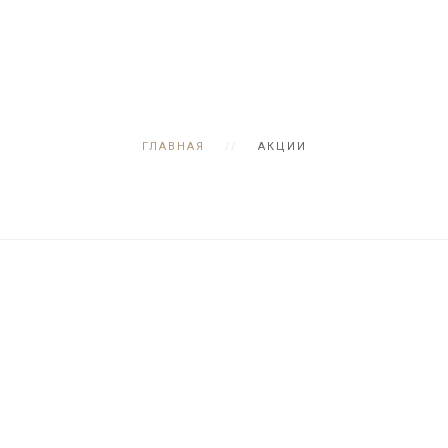
ГЛАВНАЯ
АКЦИИ
Отзывы клиентов
Случайная подборка отзывов о нашей работе