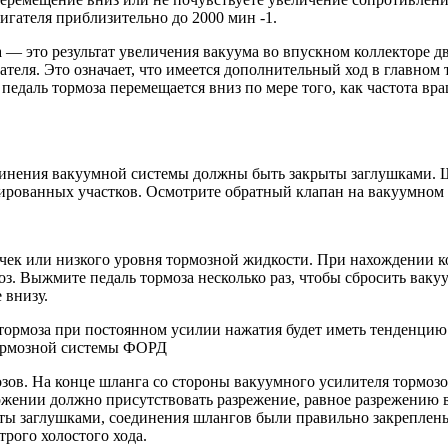
игателя приблизительно до 2000 мин -1.
то результат увеличения вакуума во впускном коллекторе дви
теля. Это означает, что имеется дополнительный ход в главном 
к педаль тормоза перемещается вниз по мере того, как частота в
динения вакуумной системы должны быть закрыты заглушками. 
мированных участков. Осмотрите обратный клапан на вакуумном
чек или низкого уровня тормозной жидкости. При нахождении к
з. Выжмите педаль тормоза несколько раз, чтобы сбросить ваку
 внизу.
ль тормоза при постоянном усилии нажатия будет иметь тенденц
 тормозной системы ФОРД
ов. На конце шланга со стороны вакуумного усилите­ля тормозо
ожении должно присутствовать разрежение, равное разрежению в
ы заглушками, соединения шлангов были правильно закреплены
трого холостого хода.