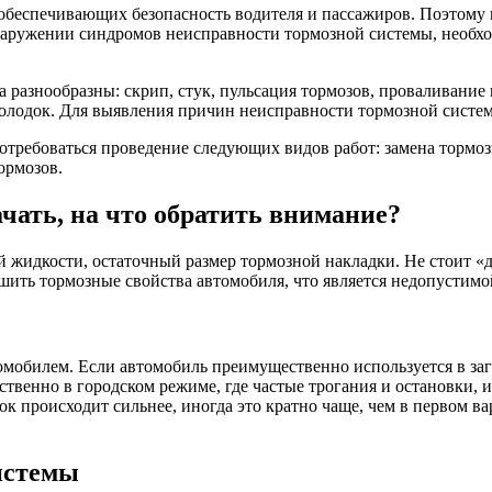
обеспечивающих безопасность водителя и пассажиров. Поэтому н
аружении синдромов неисправности тормозной системы, необход
 разнообразны: скрип, стук, пульсация тормозов, проваливание
олодок. Для выявления причин неисправности тормозной систе
требоваться проведение следующих видов работ: замена тормоз
ормозов.
ачать, на что обратить внимание?
й жидкости, остаточный размер тормозной накладки. Не стоит «
шить тормозные свойства автомобиля, что является недопустим
омобилем. Если автомобиль преимущественно используется в заг
твенно в городском режиме, где частые трогания и остановки, 
к происходит сильнее, иногда это кратно чаще, чем в первом в
истемы