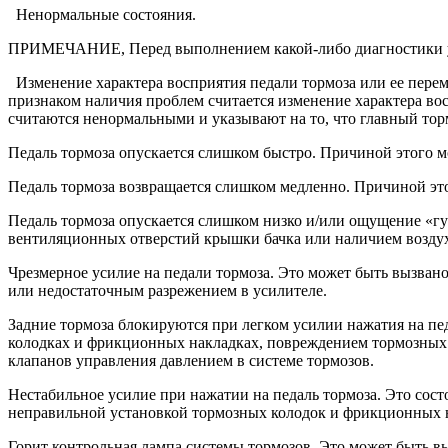
Ненормальные состояния.
ПРИМЕЧАНИЕ, Перед выполнением какой-либо диагностики удо
Изменение характера восприятия педали тормоза или ее перем
признаком наличия проблем считается изменение характера в
считаются ненормальными и указывают на то, что главный тор
Педаль тормоза опускается слишком быстро. Причиной этого м
Педаль тормоза возвращается слишком медленно. Причиной эт
Педаль тормоза опускается слишком низко и/или ощущение «гу
вентиляционных отверстий крышки бачка или наличием воздух
Чрезмерное усилие на педали тормоза. Это может быть вызван
или недостаточным разрежением в усилителе.
Задние тормоза блокируются при легком усилии нажатия на пе
колодках и фрикционных накладках, повреждением тормозных 
клапанов управления давлением в системе тормозов.
Нестабильное усилие при нажатии на педаль тормоза. Это сос
неправильной установкой тормозных колодок и фрикционных 
Горит контрольная лампа системы тормозов. Это может быть 