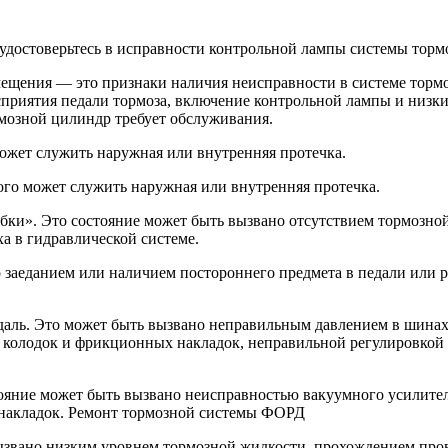
стоверьтесь в исправности контрольной лампы системы тормо
ещения — это признаки наличия неисправности в системе тормо
осприятия педали тормоза, включение контрольной лампы и низк
мозной цилиндр требует обслуживания.
ожет служить наружная или внутренняя протечка.
ого может служить наружная или внутренняя протечка.
бки». Это состояние может быть вызвано отсутствием тормозной
а в гидравлической системе.
о заеданием или наличием постороннего предмета в педали или 
даль. Это может быть вызвано неправильным давлением в шинах
колодок и фрикционных накладок, неправильной регулировкой 
тояние может быть вызвано неисправностью вакуумного усилите
накладок. Ремонт тормозной системы ФОРД
вызвано низким уровнем тормозной жидкости, прохождением пров