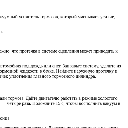
акуумный усилитель тормозов, который уменьшает усилие,
а.
но, что протечка в системе сцеп­ления может приводить к
втомобиля под дождь или снег. Заправьте систему, удалите из
 тормозной жидкости в бачке. Найдите наружную протечку и
течек уплотнения главного тормозного цилиндра.
дали тормоза. Дайте двигателю работать в режиме холостого
 — четыре раза. Подождите 15 с, чтобы восполнить вакуум в
онца.
ия перемещению педали. Держите педаль тормоза в нажатом