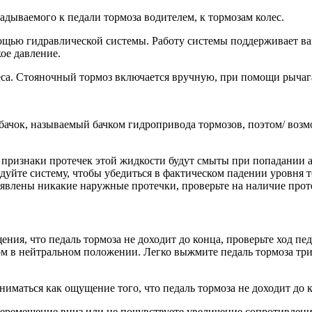
адываемого к педали тормоза водителем, к тормозам колес.
мощью гидравлической системы. Работу системы поддерживает в
ое давление.
леса. Стояночный тормоз включается вручную, при помощи рычаг
к, называемый бачком гидропривода тор­мозов, поэтом/ возмож
е признаки протечек этой жидкости будут смыты при по­падании а
ледуйте систему, чтобы убедиться в фактическом падении уровня
ыявлены никакие наружные протечки, про­верьте на наличие про
ния, что педаль тормоза не доходит до конца, проверьте ход пе
ом в нейтральном положении. Легко выжмите педаль тормоза три
ться как ощущение того, что педаль тормоза не доходит до к
 перемещение вниз или не почувствуете увеличение сопротивлен