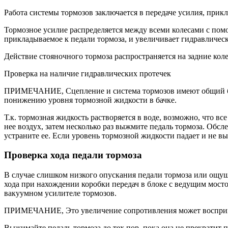
Работа системы тормозов заключается в передаче усилия, прикл
Тормозное усилие распределяется между всеми колесами с по
прикладываемое к педали тормоза, и увеличивает гидравлическ
Действие стояночного тормоза распространяется на задние ко
Проверка на наличие гидравлических протечек
ПРИМЕЧАНИЕ, Сцепление и система тормозов имеют общий бачо
понижению уровня тормоз­ной жидкости в бачке.
Т.к. тормозная жидкость растворяется в воде, возможно, что вс
нее воздух, затем несколько раз выжмите педаль тормоза. Обс
устраните ее. Если уровень тормозной жидкости падает и не в
Проверка хода педали тормоза
В случае слишком низкого опускания педали тормоза или ощуще
хода при нахождении коробки передач в блоке с ведущим мост
вакуумном усилителе тормозов.
ПРИМЕЧАНИЕ, Это увеличение сопротивления может воспринима
Выжимайте педаль тормоза до тех пор, пока она не прекратит