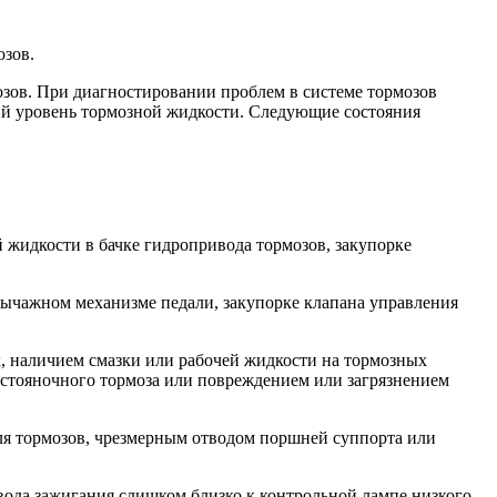
зов.
зов. При диагностировании проблем в системе тормозов
ий уровень тормозной жидкости. Следующие состояния
 жидкости в бачке гидропривода тормозов, закупорке
рычажном механизме педали, закупорке клапана управления
, наличием смазки или рабочей жидкости на тормозных
стояночного тормоза или повреждением или загрязнением
ля тормозов, чрезмерным отводом поршней суппорта или
ода зажигания слишком близко к контрольной лампе низкого