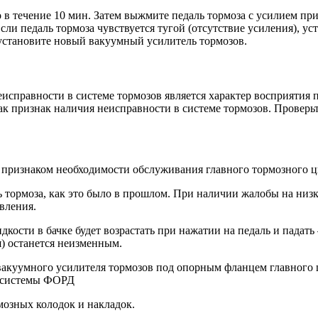
в течение 10 мин. Затем вы­жмите педаль тормоза с усилием пр
Если педаль тормоза чувствуется тугой (отсутствие усиления), 
 установите новый вакуумный усилитель тормозов.
справности в системе тормозов является характер восприятия 
как признак наличия неисправности в системе тормозов. Провер
признаком необходимости обслуживания главного тормозного ц
ормоза, как это было в прошлом. При наличии жалобы на низкое
вления.
кости в бачке будет возрастать при нажатии на педаль и пада
я) останется неизменным.
вакуумного усилителя тормозов под опорным фланцем главного 
й системы ФОРД
мозных колодок и накладок.