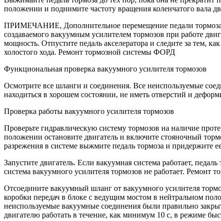
положении и поднимите частоту вращения коленчатого вала дв
ПРИМЕЧАНИЕ, Дополнительное перемещение педали тормоза — э
создаваемого вакуумным усилителем тормозов при работе двига
мощность. Отпустите педаль акселератора и следите за тем, ка
холостого хода. Ремонт тормозной системы ФОРД
Функциональная проверка вакуумного усилителя тормозов
Осмотрите все шланги и соединения. Все неиспользуемые сое
находиться в хорошем состоянии, не иметь отверстий и дефор
Проверка работы вакуумного усилителя тормозов
Проверьте гидравлическую систему тормозов на наличие проте
положении остановите двигатель и включите стояночный тормо
разрежения в системе выжмите педаль тормоза и придержите ее
Запустите двигатель. Если вакуумная система работает, педа
система вакуумного усилителя тормозов не работает. Ремонт
Отсоедините вакуумный шланг от вакуумного усилителя тормоз
коробки передач в блоке с ведущим мостом в нейтральном пол
неиспользуемые вакуумные соединения были правильно закрыт
двигателю работать в течение, как минимум 10 с, в режиме быс